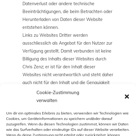
Datenverlust oder andere technische
Beeinträchtigungen, die beim Betrachten oder
Herunterladen von Daten dieser Website
entstehen können.
Links zu Websites Dritter werden
ausschliesslich als Angebot für den Nutzer zur
Verfügung gestellt. Damit verbunden ist keine
Billigung des Inhalts dieser Websites durch
Chris Zenz; er ist für den Inhalt dieser
Websites nicht verantwortlich und steht daher
auch nicht für den Inhalt und die Genauigkeit
der Informationen auf diesen Websites ein.
Cookie-Zustimmung
Jeder Zugriff auf diese Websites erfolgt auf
verwalten
eigene Verantwortung des Nutzers.
Um dir ein optimales Erlebnis zu bieten, verwenden wir Technologien wie
Cookies, um Geräteinformationen zu speichern und/oder darauf
Datenschutzerklärung
zuzugreifen. Wenn du diesen Technologien zustimmst, können wir Daten
wie das Surfverhalten oder eindeutige IDs auf dieser Website verarbeiten.
Wenn du deine Zustimmung nicht erteilst oder zurückziehst, können