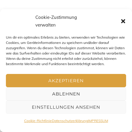
Cookie-Zustimmung
verwalten
Um dir ein optimales Erlebnis zu bieten, verwenden wir Technologien wie
Cookies, um Geräteinformationen zu speichern und/oder darauf
zuzugreifen. Wenn du diesen Technologien zustimmst, können wir Daten
wie das Surfverhalten oder eindeutige IDs auf dieser Website verarbeiten.
Wenn du deine Zustimmung nicht erteilst oder zurückziehst, können
bestimmte Merkmale und Funktionen beeinträchtigt werden.
Impressum
-
Datenschutz
-
AGB
- Copyright Chris Zenz
2016-2026. All Rights Reserved
AKZEPTIEREN
ABLEHNEN
EINSTELLUNGEN ANSEHEN
Cookie-Richtlinie
Datenschutzerklärung
IMPRESSUM