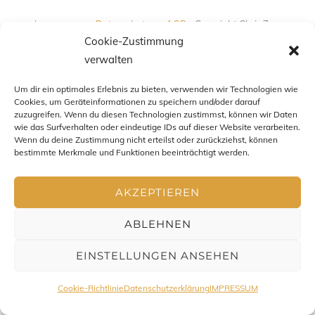
Impressum
-
Datenschutz
-
AGB
- Copyright Chris Zenz
Cookie-Zustimmung
2016-2026. All Rights Reserved
verwalten
Um dir ein optimales Erlebnis zu bieten, verwenden wir Technologien wie
Cookies, um Geräteinformationen zu speichern und/oder darauf
zuzugreifen. Wenn du diesen Technologien zustimmst, können wir Daten
wie das Surfverhalten oder eindeutige IDs auf dieser Website verarbeiten.
Wenn du deine Zustimmung nicht erteilst oder zurückziehst, können
bestimmte Merkmale und Funktionen beeinträchtigt werden.
AKZEPTIEREN
ABLEHNEN
EINSTELLUNGEN ANSEHEN
Cookie-Richtlinie
Datenschutzerklärung
IMPRESSUM