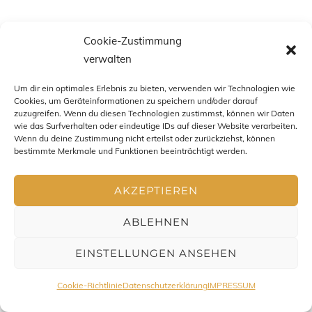
Cookie-Zustimmung
verwalten
Um dir ein optimales Erlebnis zu bieten, verwenden wir Technologien wie
Cookies, um Geräteinformationen zu speichern und/oder darauf
zuzugreifen. Wenn du diesen Technologien zustimmst, können wir Daten
wie das Surfverhalten oder eindeutige IDs auf dieser Website verarbeiten.
Wenn du deine Zustimmung nicht erteilst oder zurückziehst, können
bestimmte Merkmale und Funktionen beeinträchtigt werden.
Impressum
-
Datenschutz
-
AGB
- Copyright Chris Zenz
AKZEPTIEREN
2016-2026. All Rights Reserved
ABLEHNEN
EINSTELLUNGEN ANSEHEN
Cookie-Richtlinie
Datenschutzerklärung
IMPRESSUM