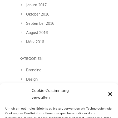
Januar 2017
Oktober 2016
September 2016
August 2016
März 2016
KATEGORIEN
Branding
Design
Fashion
Cookie-Zustimmung
verwalten
Fotografie
Uncategorized
Um dir ein optimales Erlebnis zu bieten, verwenden wir Technologien wie
Cookies, um Geräteinformationen zu speichern und/oder darauf
zuzugreifen. Wenn du diesen Technologien zustimmst, können wir Daten