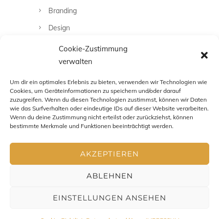
Branding
Design
Fashion
Cookie-Zustimmung
verwalten
Fotografie
Uncategorized
Um dir ein optimales Erlebnis zu bieten, verwenden wir Technologien wie
Cookies, um Geräteinformationen zu speichern und/oder darauf
zuzugreifen. Wenn du diesen Technologien zustimmst, können wir Daten
wie das Surfverhalten oder eindeutige IDs auf dieser Website verarbeiten.
Wenn du deine Zustimmung nicht erteilst oder zurückziehst, können
bestimmte Merkmale und Funktionen beeinträchtigt werden.
AKZEPTIEREN
ABLEHNEN
EINSTELLUNGEN ANSEHEN
Impressum
-
Datenschutz
-
AGB
- Copyright Chris Zenz