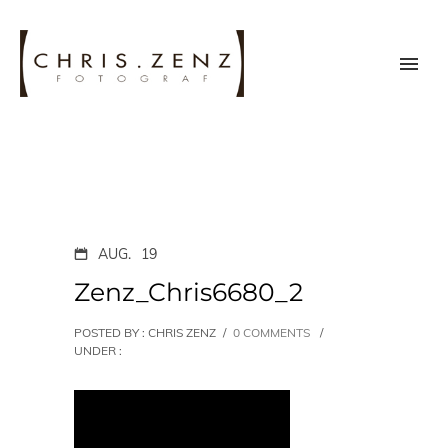
AUG.
19
Zenz_Chris6680_2
POSTED BY : CHRIS ZENZ
/
0 COMMENTS
/
UNDER :