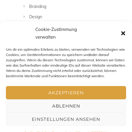
Branding
Design
Fashion
Cookie-Zustimmung
verwalten
Fotografie
Uncategorized
Um dir ein optimales Erlebnis zu bieten, verwenden wir Technologien wie
Cookies, um Geräteinformationen zu speichern und/oder darauf
zuzugreifen. Wenn du diesen Technologien zustimmst, können wir Daten
wie das Surfverhalten oder eindeutige IDs auf dieser Website verarbeiten.
Wenn du deine Zustimmung nicht erteilst oder zurückziehst, können
bestimmte Merkmale und Funktionen beeinträchtigt werden.
AKZEPTIEREN
ABLEHNEN
EINSTELLUNGEN ANSEHEN
Impressum
-
Datenschutz
-
AGB
- Copyright Chris Zenz