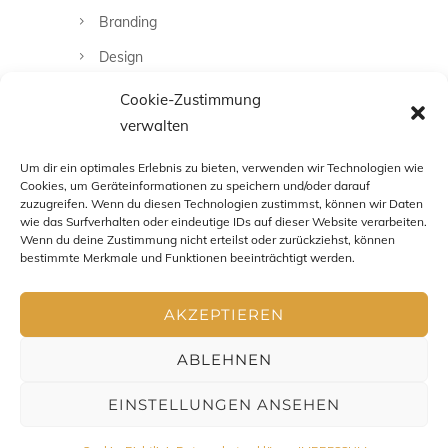
Branding
Design
Fashion
Cookie-Zustimmung
verwalten
Fotografie
Uncategorized
Um dir ein optimales Erlebnis zu bieten, verwenden wir Technologien wie
Cookies, um Geräteinformationen zu speichern und/oder darauf
zuzugreifen. Wenn du diesen Technologien zustimmst, können wir Daten
wie das Surfverhalten oder eindeutige IDs auf dieser Website verarbeiten.
Wenn du deine Zustimmung nicht erteilst oder zurückziehst, können
bestimmte Merkmale und Funktionen beeinträchtigt werden.
AKZEPTIEREN
ABLEHNEN
EINSTELLUNGEN ANSEHEN
Impressum
-
Datenschutz
-
AGB
- Copyright Chris Zenz