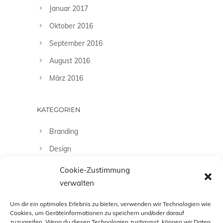
Januar 2017
Oktober 2016
September 2016
August 2016
März 2016
KATEGORIEN
Branding
Design
Fashion
Cookie-Zustimmung
verwalten
Fotografie
Uncategorized
Um dir ein optimales Erlebnis zu bieten, verwenden wir Technologien wie
Cookies, um Geräteinformationen zu speichern und/oder darauf
zuzugreifen. Wenn du diesen Technologien zustimmst, können wir Daten