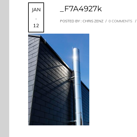
_F7A4927k
JAN
.
POSTED BY : CHRIS ZENZ
/
0 COMMENTS
/
12