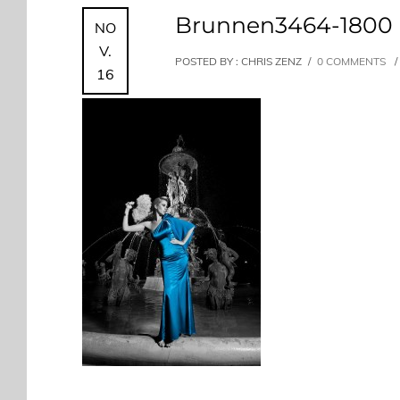
Brunnen3464-1800
NO
V.
POSTED BY : CHRIS ZENZ
/
0 COMMENTS
/
16