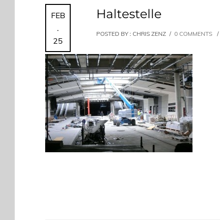
Haltestelle
FEB
.
POSTED BY : CHRIS ZENZ
/
0 COMMENTS
/
25