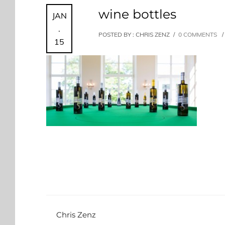
wine bottles
JAN
.
POSTED BY : CHRIS ZENZ
/
0 COMMENTS
/
15
Chris Zenz