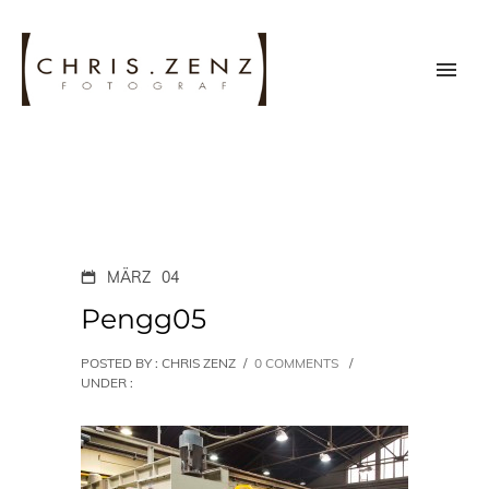
MÄRZ
04
Pengg05
POSTED BY : CHRIS ZENZ
/
0 COMMENTS
/
UNDER :