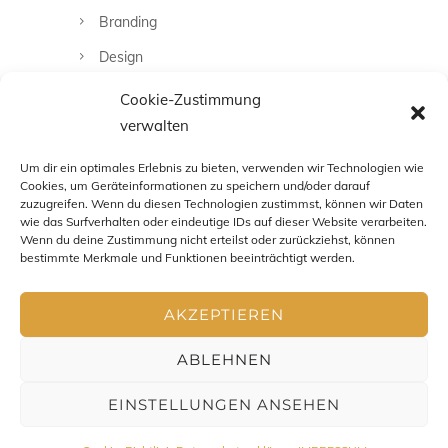
Branding
Design
Fashion
Cookie-Zustimmung
verwalten
Fotografie
Uncategorized
Um dir ein optimales Erlebnis zu bieten, verwenden wir Technologien wie
Cookies, um Geräteinformationen zu speichern und/oder darauf
zuzugreifen. Wenn du diesen Technologien zustimmst, können wir Daten
wie das Surfverhalten oder eindeutige IDs auf dieser Website verarbeiten.
Wenn du deine Zustimmung nicht erteilst oder zurückziehst, können
bestimmte Merkmale und Funktionen beeinträchtigt werden.
AKZEPTIEREN
ABLEHNEN
EINSTELLUNGEN ANSEHEN
Impressum
-
Datenschutz
-
AGB
- Copyright Chris Zenz