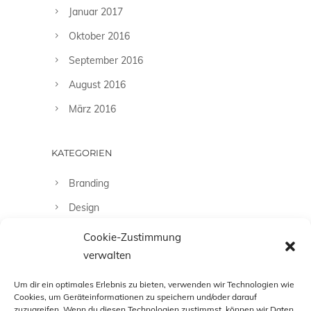
Januar 2017
Oktober 2016
September 2016
August 2016
März 2016
KATEGORIEN
Branding
Design
Fashion
Cookie-Zustimmung
verwalten
Fotografie
Uncategorized
Um dir ein optimales Erlebnis zu bieten, verwenden wir Technologien wie
Cookies, um Geräteinformationen zu speichern und/oder darauf
zuzugreifen. Wenn du diesen Technologien zustimmst, können wir Daten