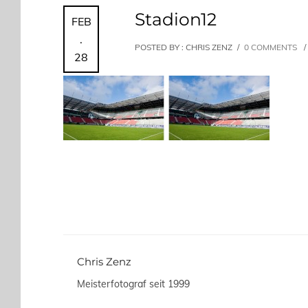
Stadion12
FEB
.
POSTED BY : CHRIS ZENZ
/
0 COMMENTS
/
28
Chris Zenz
Meisterfotograf seit 1999