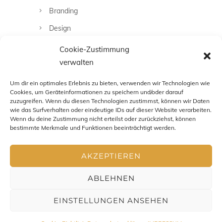
Branding
Design
Fashion
Cookie-Zustimmung
verwalten
Fotografie
Uncategorized
Um dir ein optimales Erlebnis zu bieten, verwenden wir Technologien wie
Cookies, um Geräteinformationen zu speichern und/oder darauf
zuzugreifen. Wenn du diesen Technologien zustimmst, können wir Daten
wie das Surfverhalten oder eindeutige IDs auf dieser Website verarbeiten.
Wenn du deine Zustimmung nicht erteilst oder zurückziehst, können
bestimmte Merkmale und Funktionen beeinträchtigt werden.
AKZEPTIEREN
ABLEHNEN
EINSTELLUNGEN ANSEHEN
Impressum
-
Datenschutz
-
AGB
- Copyright Chris Zenz