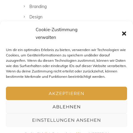
Branding
Design
Fashion
Cookie-Zustimmung
verwalten
Fotografie
Uncategorized
Um dir ein optimales Erlebnis zu bieten, verwenden wir Technologien wie
Cookies, um Geräteinformationen zu speichern und/oder darauf
zuzugreifen. Wenn du diesen Technologien zustimmst, können wir Daten
wie das Surfverhalten oder eindeutige IDs auf dieser Website verarbeiten.
Wenn du deine Zustimmung nicht erteilst oder zurückziehst, können
bestimmte Merkmale und Funktionen beeinträchtigt werden.
AKZEPTIEREN
ABLEHNEN
EINSTELLUNGEN ANSEHEN
Impressum
-
Datenschutz
-
AGB
- Copyright Chris Zenz