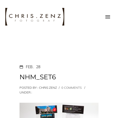
FEB.
28
NHM_SET6
POSTED BY : CHRIS ZENZ
/
0 COMMENTS
/
UNDER :