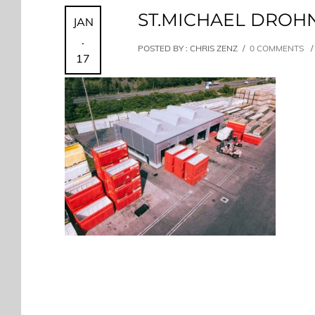
ST.MICHAEL DROHNE
JAN
.
POSTED BY : CHRIS ZENZ
/
0 COMMENTS
/
17