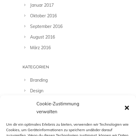
Januar 2017
Oktober 2016
September 2016
August 2016
März 2016
KATEGORIEN
Branding
Design
Fashion
Cookie-Zustimmung
verwalten
Fotografie
Uncategorized
Um dir ein optimales Erlebnis zu bieten, verwenden wir Technologien wie
Cookies, um Geräteinformationen zu speichern und/oder darauf
zuzugreifen. Wenn du diesen Technologien zustimmst, können wir Daten