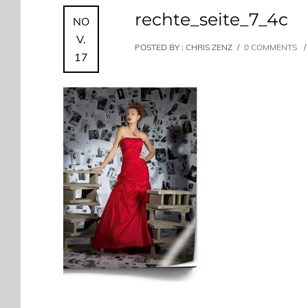
rechte_seite_7_4c
NO
V.
POSTED BY : CHRIS ZENZ
/
0 COMMENTS
/
17