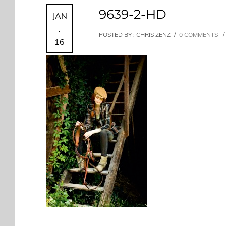
9639-2-HD
JAN
.
POSTED BY : CHRIS ZENZ
/
0 COMMENTS
/
16