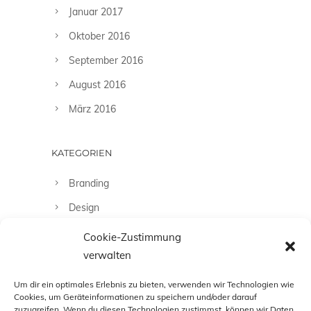
Januar 2017
Oktober 2016
September 2016
August 2016
März 2016
KATEGORIEN
Branding
Design
Fashion
Cookie-Zustimmung
verwalten
Fotografie
Uncategorized
Um dir ein optimales Erlebnis zu bieten, verwenden wir Technologien wie
Cookies, um Geräteinformationen zu speichern und/oder darauf
zuzugreifen. Wenn du diesen Technologien zustimmst, können wir Daten